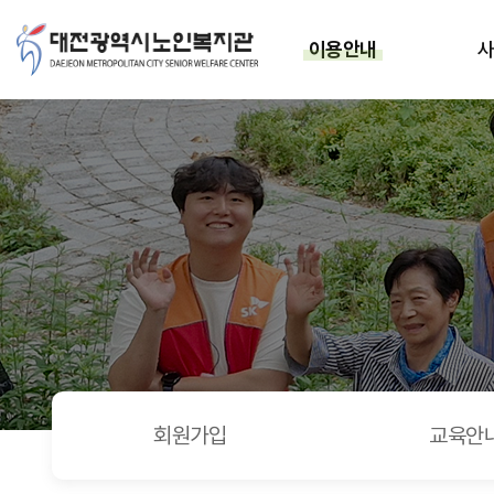
6/22 > 행복식당
상단메뉴
이용안내
회원가입
교육안