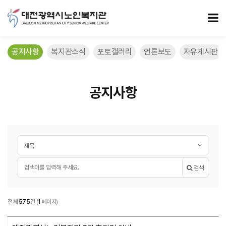
공지사항 페이지
모
공지사항
복지관소식
포토갤러리
언론보도
자유게시판
공지사항
게시글 검색
검색대상
필수
검색어
검색
공지사항
전체
575
건
(
1
페이지)
공지사항 목록