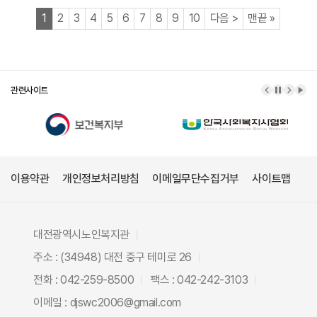
열린
페이지
페이지
페이지
페이지
페이지
페이지
페이지
페이지
페이지
페이지
페이지
페이지
1
2
3
4
5
6
7
8
9
10
다음
>
맨끝
»
관련사이트
이전 배너
배너 정
다음 
배너
이용약관
개인정보처리방침
이메일무단수집거부
사이트맵
대전광역시노인복지관
주소 : (34948) 대전 중구 테미로 26
전화 : 042-259-8500
팩스 : 042-242-3103
이메일 : djswc2006@gmail.com