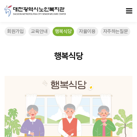
6/26 > 행복식당
모
회원가입
교육안내
행복식당
자율이용
자주하는질문
행복식당