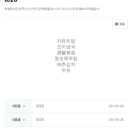
작성자
대전광역시노인복지관
작성일
26-06-26 00:00
조회수
80
댓글수
0
목록
카뮤트밥
오이냉국
콩불볶음
청포묵무침
배추김치
두유
6/29
이전글
26-06-29
6/25
다음글
26-06-25