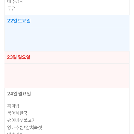
배추김치
두유
22일
토요일
23일
일요일
24일
월요일
흑미밥
북어계란국
팽이버섯불고기
양배추찜*갈치속젓