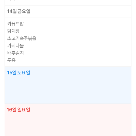
14일
금요일
카뮤트밥
닭계장
소고기숙주볶음
가지나물
배추김치
두유
15일
토요일
16일
일요일