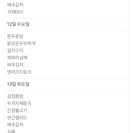
배추김치
과채데이
12일
수요일
완두콩밥
맑은순두부찌개
갈치구이
해파리냉채
배추김치
덴마크드링크
13일
목요일
검정콩밥
우거지해장국
간장불고기
연근샐러드
배추김치
식혜