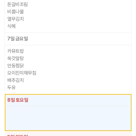
돈갈비조림
비름나물
열무김치
식혜
7일
금요일
카뮤트밥
쑥갓알탕
안동찜닭
오이진미채무침
배추김치
두유
8일
토요일