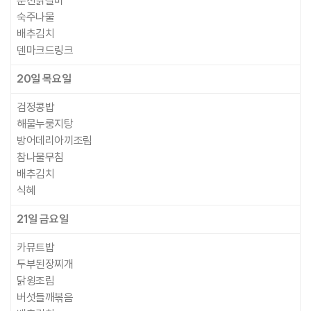
춘천닭갈비
숙주나물
배추김치
덴마크드링크
20일
목요일
검정콩밥
해물누룽지탕
방어데리아끼조림
참나물무침
배추김치
식혜
21일
금요일
카뮤트밥
두부된장찌개
닭윙조림
버섯들깨볶음