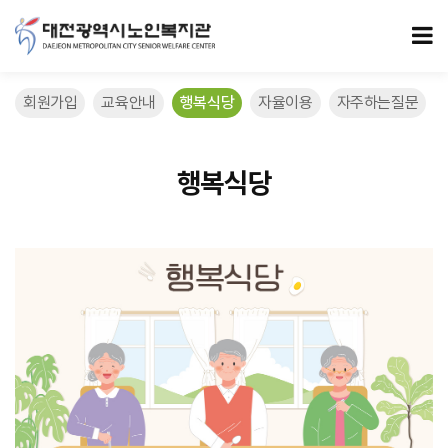
행복식당 1 페이지
모
회원가입
교육안내
행복식당
자율이용
자주하는질문
행복식당