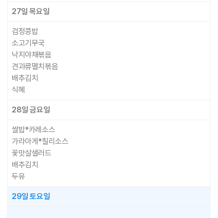
27일
목요일
검정콩밥
소고기무국
낙지야채볶음
견과류멸치볶음
배추김치
식혜
28일
금요일
쌀밥*카레소스
가라아게*칠리소스
꽃맛살샐러드
배추김치
두유
29일
토요일