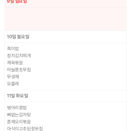
9일
일요일
10일
월요일
흑미밥
참치김치찌개
제육볶음
마늘쫑초무침
무생채
요플레
11일
화요일
병아리콩밥
뼈없는감자탕
훈제오리볶음
아식이고추된장무침