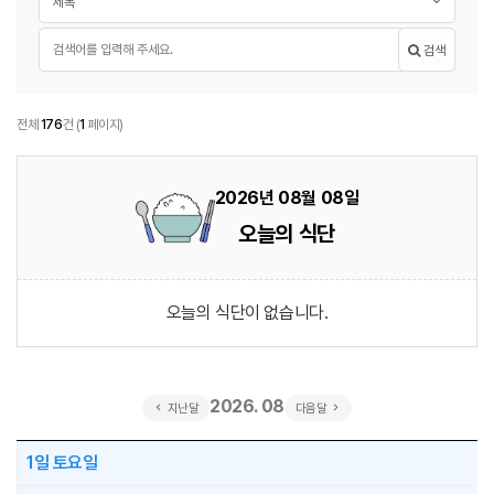
필수
검색어
검색
행복식당
전체
176
건
(
1
페이지)
2026년 08월 08일
오늘의 식단
오늘의 식단이 없습니다.
2026. 08
지난달
다음달
2026년 8월 행복식당
1일
토요일