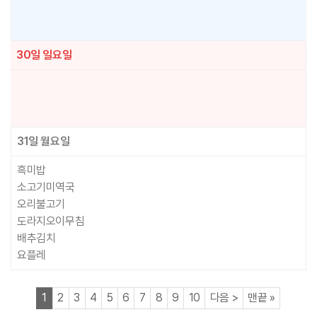
30일
일요일
31일
월요일
흑미밥
소고기미역국
오리불고기
도라지오이무침
배추김치
요플레
열린
페이지
페이지
페이지
페이지
페이지
페이지
페이지
페이지
페이지
페이지
페이지
페이지
1
2
3
4
5
6
7
8
9
10
다음
>
맨끝
»