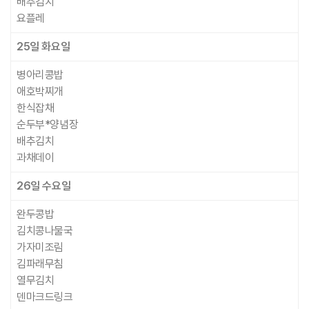
배추김치
요플레
25일
화요일
병아리콩밥
애호박찌개
한식잡채
순두부*양념장
배추김치
과채데이
26일
수요일
완두콩밥
김치콩나물국
가자미조림
김파래무침
열무김치
덴마크드링크