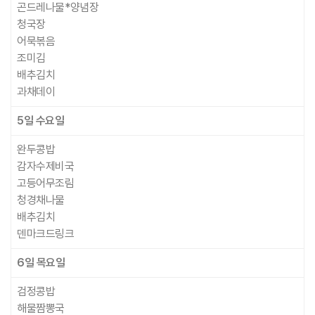
곤드레나물*양념장
청국장
어묵볶음
조미김
배추김치
과채데이
5일
수요일
완두콩밥
감자수제비국
고등어무조림
청경채나물
배추김치
덴마크드링크
6일
목요일
검정콩밥
해물짬뽕국