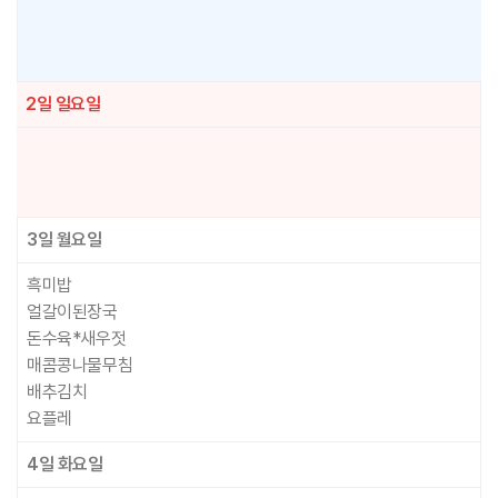
2일
일요일
3일
월요일
흑미밥
얼갈이된장국
돈수육*새우젓
매콤콩나물무침
배추김치
요플레
4일
화요일