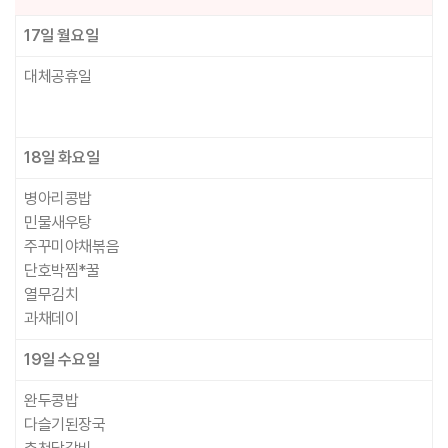
17일
월요일
대체공휴일
18일
화요일
병아리콩밥
민물새우탕
주꾸미야채볶음
단호박찜*꿀
열무김치
과채데이
19일
수요일
완두콩밥
다슬기된장국