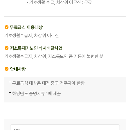
- 기초생활 수급, 차상위 어르신 : 무료
무료급식 이용대상
기초생활수급자, 차상위 어르신
저소득재가노인 식사배달사업
기초생활수급자, 차상위, 저소득노인 중 거동이 불편한 분
안내사항
무료급식 대상은 대전 중구 거주자에 한함
해당년도 증명서류 1매 제출
게시글 검색
검색대상