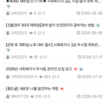
★4060 재취업 인기 1위★ 사회복지사 2급, 시험 없이 취득 하는
방법
링크
교육담당자
9
0
2026-08-06
【건물관리 50대 재취업】경력 없이 안전관리자 준비하는 방법
링크
교육담당자
8
0
2026-08-06
【은퇴 후 재취업·노후 대비 필수】 사회복지사 2급 무시험 취득반
안내
링크
교육담당자
35
0
2026-07-31
2026년 사회복지사 무시험 온라인 모집 공고
인기글
다운로드
사회복지담당부서
284
0
2026-07-10
[좋은글] 새로운 나를 발견하는 여정
인기글
해바라기29
336
0
2026-06-02