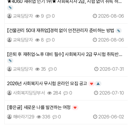
★4060 재취업 인기 1위★ 사회복지사 2급, 시험 없이 취득 하는
방법
링크
교육담당자
9
0
2026-08-06
【건물관리 50대 재취업】경력 없이 안전관리자 준비하는 방법
링크
교육담당자
8
0
2026-08-06
【은퇴 후 재취업·노후 대비 필수】 사회복지사 2급 무시험 취득반
안내
링크
교육담당자
35
0
2026-07-31
2026년 사회복지사 무시험 온라인 모집 공고
인기글
다운로드
사회복지담당부서
284
0
2026-07-10
[좋은글] 새로운 나를 발견하는 여정
인기글
해바라기29
336
0
2026-06-02