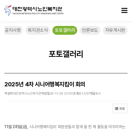
2025년 4차 시니어행복지킴이 회의 > 포토갤러리
모
공지사항
복지관소식
포토갤러리
언론보도
자유게시판
포토갤러리
2025년 4차 시니어행복지킴이 회의
작성자
대전광역시노인복지관
작성일
25-11-28 20:50
조회수
1,097
댓글수
0
목록
11월 28일(금)
, 시니어행복지킴이 회원분들과 함께 올 한 해 활동을 마무리하는