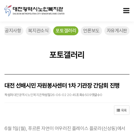
대전 선배시민 자원봉사센터 1차 기관장 간담회 진행 > 포토갤러리
모
공지사항
복지관소식
포토갤러리
언론보도
자유게시판
포토갤러리
대전 선배시민 자원봉사센터 1차 기관장 간담회 진행
작성자
대전광역시노인복지관
작성일
26-06-02 20:45
조회수
509
댓글수
0
목록
6월 1일(월), 푸르른 자연이 어우러진 플레이스 플로라(신상동)에서