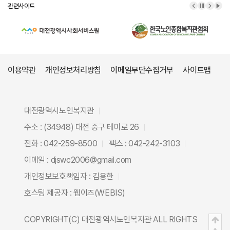
관련사이트
이전 배너
배너 정
다음 
배너
이용약관
개인정보처리방침
이메일무단수집거부
사이트맵
대전광역시노인복지관
주소 : (34948) 대전 중구 테미로 26
전화 : 042-259-8500
팩스 : 042-242-3103
이메일 : djswc2006@gmail.com
개인정보보호책임자 : 김용한
호스팅 제공자 :
웹이즈(WEBIS)
COPYRIGHT(C)
대전광역시노인복지관
ALL RIGHTS
상