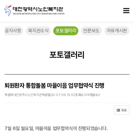
퇴원환자 통합돌봄 마을이음 업무협약식 진행 > 포토갤러리
모
공지사항
복지관소식
포토갤러리
언론보도
자유게시판
포토갤러리
퇴원환자 통합돌봄 마을이음 업무협약식 진행
작성자
대전광역시노인복지관
작성일
26-07-06 15:02
조회수
374
댓글수
0
목록
7월 6일 월요일, 마을이음 업무협약식이 진행되었습니다.