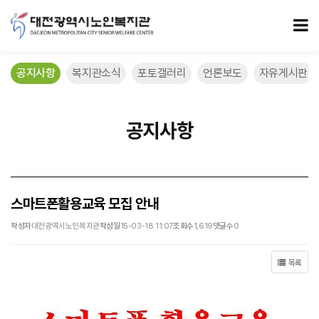
스마트폰활용교육 모집 안내 > 공지사항
모
공지사항
복지관소식
포토갤러리
언론보도
자유게시판
공지사항
스마트폰활용교육 모집 안내
작성자
대전광역시노인복지관
작성일
15-03-18 11:07
조회수
1,619
댓글수
0
목록