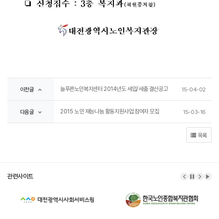
늘푸른노인복지센터 2014년도 세입/세출 결산공고
이전글
15-04-02
2015 노인 재능나눔 활동지원사업 참여자 모집
다음글
15-03-16
목록
관련사이트
이전 배너
배너 정
다음 
배너