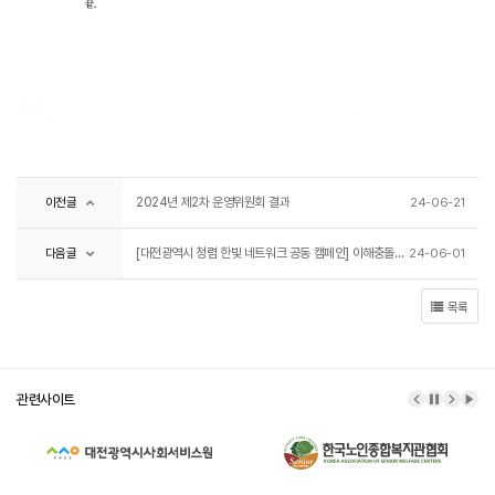
2024년 제2차 운영위원회 결과
이전글
24-06-21
[대전광역시 청렴 한빛 네트워크 공동 캠페인] 이해충돌방지법 바로알기
다음글
24-06-01
목록
관련사이트
이전 배너
배너 정
다음 
배너