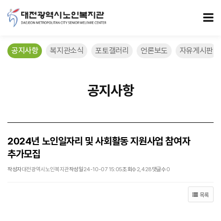
2024년 노인일자리 및 사회활동 지원사업 참여자 추가모집 > 공지사항
모
공지사항
복지관소식
포토갤러리
언론보도
자유게시판
공지사항
2024년 노인일자리 및 사회활동 지원사업 참여자
추가모집
작성자
대전광역시노인복지관
작성일
24-10-07 15:05
조회수
2,428
댓글수
0
목록