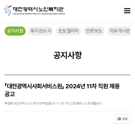
「대전광역시사회서비스원」 2024년 11차 직원 채용 공고 > 공지사항
모
공지사항
복지관소식
포토갤러리
언론보도
자유게시판
공지사항
「대전광역시사회서비스원」 2024년 11차 직원 채용
공고
작성자
대전광역시노인복지관
작성일
24-11-18 19:23
조회수
2,018
댓글수
0
목록