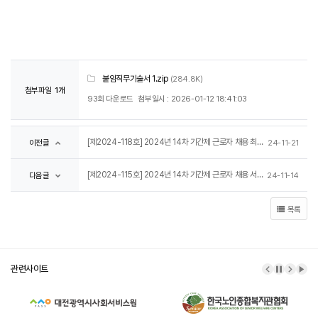
붙임직무기술서 1.zip
(284.8K)
첨부파일
1개
93회 다운로드
첨부일시 : 2026-01-12 18:41:03
[제2024-118호] 2024년 14차 기간제 근로자 채용 최종합격자 명단 공고
이전글
24-11-21
[제2024-115호] 2024년 14차 기간제 근로자 채용 서류전형 합격자 및 면접시험 시행계획 공고
다음글
24-11-14
목록
관련사이트
이전 배너
배너 정
다음 
배너