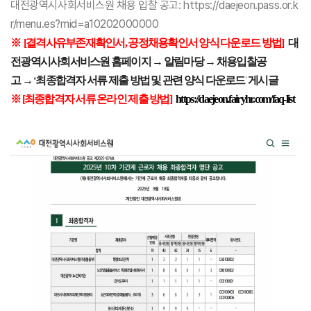
대전광역시사회서비스원 채용 입찰 공고: https://daejeon.pass.or.k
r/menu.es?mid=a10202000000
※
[결격사유부존재확인서
,
공정채용확인서 양식 다운로드 방법]
대
전광역시사회서비스원 홈페이지
→
알림마당
→
채용입찰공
고
→
‘
최종합격자 서류 제출 방법 및 관련 양식 다운로드'
게시글
※ [
최종합격자 서류 온라인 제출 방법
]
https://daejeon.fairyhr.com/faq-list