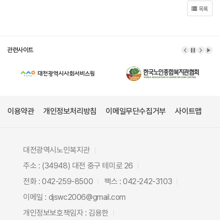
목록
관련사이트
이전 배너
배너 정
다음 
배너
이용약관
개인정보처리방침
이메일무단수집거부
사이트맵
대전광역시노인복지관
주소 : (34948) 대전 중구 테미로 26
전화 : 042-259-8500
팩스 : 042-242-3103
이메일 : djswc2006@gmail.com
개인정보보호책임자 : 김용한