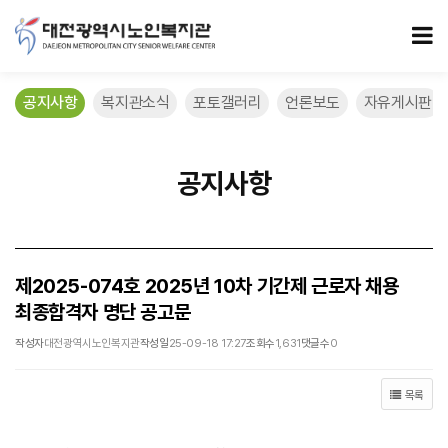
제2025-074호 2025년 10차 기간제 근로자 채용 최종합격자 명단 공고
모
공지사항
복지관소식
포토갤러리
언론보도
자유게시판
공지사항
제2025-074호 2025년 10차 기간제 근로자 채용
최종합격자 명단 공고문
작성자
대전광역시노인복지관
작성일
25-09-18 17:27
조회수
1,631
댓글수
0
목록