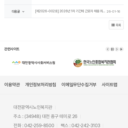
[제2026-002호] 2026년 1차 기간제 근로자 채용 최종합격자 명단 공고
다음글
26-01-16
목록
관련사이트
이전 배너
배너 정
다음 
배너
이용약관
개인정보처리방침
이메일무단수집거부
사이트맵
대전광역시노인복지관
주소 : (34948) 대전 중구 테미로 26
전화 : 042-259-8500
팩스 : 042-242-3103