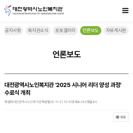
대전광역시노인복지관 '2025 시니어 리더 양성 과정' 수료식 개최 > 언론
모
공지사항
복지관소식
포토갤러리
언론보도
자유게시판
언론보도
대전광역시노인복지관 '2025 시니어 리더 양성 과정'
수료식 개최
작성자
대전광역시노인복지관
작성일
25-11-21 10:33
조회수
242
댓글수
0
목록