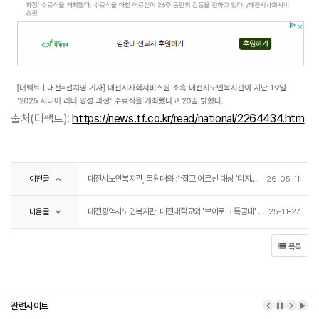
출처(더팩트):
https://news.tf.co.kr/read/national/2264434.htm
대전시노인복지관, 목원대와 손잡고 어르신 대상 '디지털, 인문' 평생교육 전개
이전글
26-05-11
대전광역시노인복지관, 대전대학교와 '브이로그 특공대' 운영
다음글
25-11-27
목록
관련사이트
이전 배너
배너 정
다음 
배너