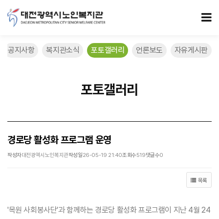
경로당 활성화 프로그램 운영 > 포토갤러리
모
공지사항
복지관소식
포토갤러리
언론보도
자유게시판
포토갤러리
경로당 활성화 프로그램 운영
작성자
대전광역시노인복지관
작성일
26-05-19 21:40
조회수
519
댓글수
0
목록
'목원 사회봉사단'과 함께하는 경로당 활성화 프로그램이 지난 4월 24