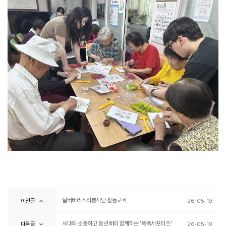
실버바리스타봉사단 활동교육
이전글
26-05-19
세대와 소통하고 동년배와 함께하는 '똑똑서포터즈'
다음글
26-05-19