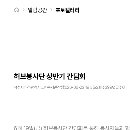
처음으로
알림공간
포토갤러리
허브봉사단 상반기 간담회
작성자
대전광역시노인복지관
작성일
26-06-22 19:35
조회수
399
댓글수
0
6월 19일(금) 허브봉사단 간담회를 통해 봉사자들과 