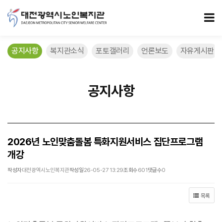
2026년 노인맞춤돌봄 특화지원서비스 집단프로그램 개강 > 공지사항
모
공지사항
복지관소식
포토갤러리
언론보도
자유게시판
공지사항
2026년 노인맞춤돌봄 특화지원서비스 집단프로그램
개강
작성자
대전광역시노인복지관
작성일
26-05-27 13:29
조회수
601
댓글수
0
목록